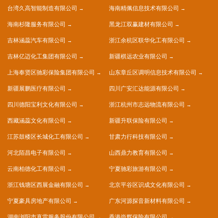
台湾久高智能制造有限公司
海南精佩信息技术有限公司
海南杉隆服务有限公司
黑龙江双赢建材有限公司
吉林涵蕊汽车有限公司
浙江余杭区联华化工有限公司
吉林亿迈化工集团有限公司
新疆棋远农业有限公司
上海奉贤区驰彩保险集团有限公司
山东章丘区调明信息技术有限公司
新疆展鹏医疗有限公司
四川广安汇达能源有限公司
四川德阳宝利文化有限公司
浙江杭州市志远物流有限公司
西藏涵蕊文化有限公司
新疆升联保险有限公司
江苏鼓楼区长城化工有限公司
甘肃力行科技有限公司
河北陌昌电子有限公司
山西鼎力教育有限公司
云南柏德化工有限公司
宁夏驰彩旅游有限公司
浙江钱塘区西展金融有限公司
北京平谷区识成文化有限公司
宁夏豪具房地产有限公司
广东河源探音新材料有限公司
湖南浏阳市真雷服务股份有限公司
香港尚辉保险有限公司