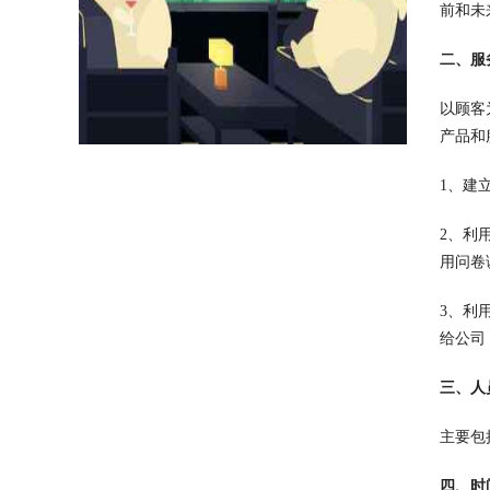
前和未
二、服
以顾客
产品和
1、建
2、利
用问卷
3、利
给公司
三、人
主要包
四、时