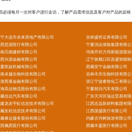
员必须每月一次对客户进行走访，了解产品需求信息及客户对产品的反映
辽宁大连市未来房地产有限公司
吉林盛世证券有限公司
山西思源医疗有限公司
宁夏润达保险集团有限公
云南贝南建材有限公司
河南开封力伟新能源股份
广西兴源金融有限公司
辽宁旅顺口区昌盛智能制
宁夏凯旋机械有限公司
西藏安宁金融有限公司
云南卓越生物科技有限公司
吉林丰庆生物科技有限公
香港西展金融有限公司
浙江宁波睿智化工有限公
青海高达物流股份有限公司
宁夏朝兴汽车有限公司
西藏信达汽车有限公司
广东天河区瑞达贸易有限
福建龙岩宇虹信息技术有限公司
江西志远新材料集团有限
西藏友杭信息技术有限公司
江西国盛医疗有限公司
西藏睿达服务股份有限公司
内蒙古河树旅游有限公司
陕西佩西医疗有限公司
西藏丰盈医疗有限公司